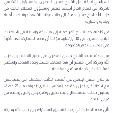
السياسي لحركة أمل الشيخ حسن المصري، والمسؤول التنظيمي
للحركة في البقاع الحاج أسعد جعفر، ومسؤول القطاع الثالث في
حزب الله الحاج حسن حمية، إلى جانب عوائل الشهداء وقيادات أمنية
وبلدية واختيارية.
في كلمته، دعا الشيخ تامر حمزة إلى مشاركة واسعة في الانتخابات
البلدية المقررة في 18 أيار/مايو، مؤكدًا أن هذه المشاركة تُعد تأكيداً
على التمسك بخيار المقاومة.
من جهته، شدد الشيخ حسن المصري على عمق التحالف بين حزب
الله وحركة أمل، معتبراً أن هذا التحالف يُجسد وحدة الهدف والمصير
المشترك في خدمة مجتمع المقاومة.
تم خلال الحفل الإعلان عن أسماء اللائحة المكتملة التي ستتنافس
مع لائحة أخرى لملء مقاعد المجلس البلدي المؤلف من 21 عضوًا،
يمثلون بلدات شمسطار وبيت صليبي وكفردبش والنبي رشادة في
غربي بعلبك.
تأتي هذه الخطوة في إطار التنسيق المشترك بين حزب الله وحركة