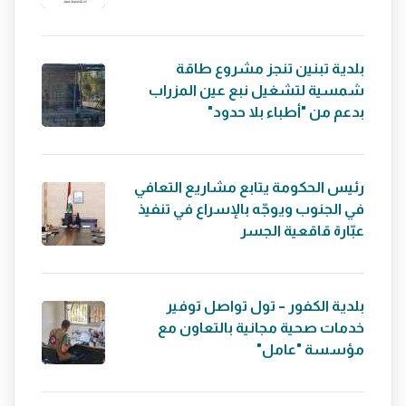
بلدية تبنين تنجز مشروع طاقة
شمسية لتشغيل نبع عين المزراب
بدعم من "أطباء بلا حدود"
رئيس الحكومة يتابع مشاريع التعافي
في الجنوب ويوجّه بالإسراع في تنفيذ
عبّارة قاقعية الجسر
بلدية الكفور – تول تواصل توفير
خدمات صحية مجانية بالتعاون مع
مؤسسة "عامل"