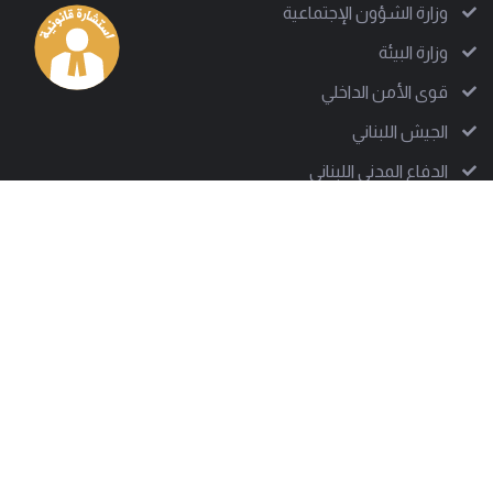
وزارة الشؤون الإجتماعية
وزارة البيئة
قوى الأمن الداخلي
الجيش اللبناني
الدفاع المدني اللبناني
العمل البلدي: دعم ونقل للخبرة رغم الصعوبات
من نحن
إلى جانب أكثر من 1000 سلطة بلدية تقف جمعية العمل البلدي
لتدعم على مختلف الصعد، وتساعد في تقديم تجربة بلدية ناجحة.
وتسعى الجمعية للوصول إلى كل معني بالشأن البلدي لتبين
بوضوح كيف تصمد هذه الإدارات المحلية رغم كل الصعوبات.