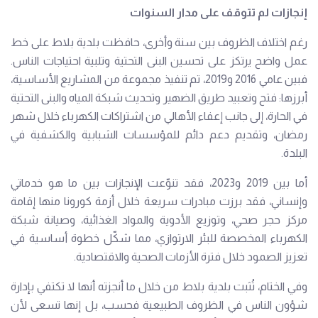
إنجازات لم تتوقف على مدار السنوات
رغم اختلاف الظروف بين سنة وأخرى، حافظت بلدية بلاط على خط
عمل واضح يرتكز على تحسين البنى التحتية وتلبية احتياجات الناس.
فبين عامي 2016 و2019، تم تنفيذ مجموعة من المشاريع الأساسية،
أبرزها: فتح وتعبيد طريق الضهير وتحديث شبكة المياه والبنى التحتية
في الحارة، إلى جانب إعفاء الأهالي من اشتراكات الكهرباء خلال شهر
رمضان، وتقديم دعم دائم للمؤسسات الشبابية والكشفية في
البلدة.
أما بين 2019 و2023، فقد تنوّعت الإنجازات بين ما هو خدماتي
وإنساني، فقد برزت مبادرات سريعة خلال أزمة كورونا منها إقامة
مركز حجر صحي، وتوزيع الأدوية والمواد الغذائية، وصيانة شبكة
الكهرباء المخصصة للبئر الارتوازي، مما شكّل خطوة أساسية في
تعزيز الصمود خلال فترة الأزمات الصحية والاقتصادية.
وفي الختام، تُثبت بلدية بلاط من خلال ما أنجزته أنها لا تكتفي بإدارة
شؤون الناس في الظروف الطبيعية فحسب، بل إنها تسعى لأن