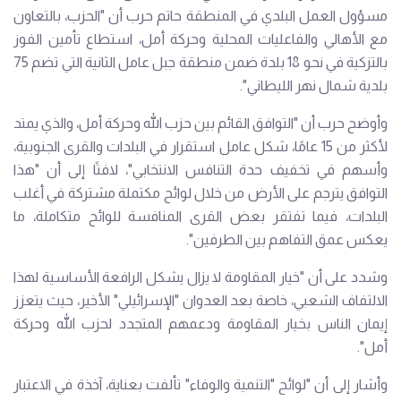
مسؤول العمل البلدي في المنطقة حاتم حرب أن "الحزب، بالتعاون
مع الأهالي والفاعليات المحلية وحركة أمل، استطاع تأمين الفوز
بالتزكية في نحو 18 بلدة ضمن منطقة جبل عامل الثانية التي تضم 75
بلدية شمال نهر الليطاني".
وأوضح حرب أن "التوافق القائم بين حزب الله وحركة أمل، والذي يمتد
لأكثر من 15 عامًا، شكل عامل استقرار في البلدات والقرى الجنوبية،
وأسهم في تخفيف حدة التنافس الانتخابي"، لافتًا إلى أن "هذا
التوافق يترجم على الأرض من خلال لوائح مكتملة مشتركة في أغلب
البلدات، فيما تفتقر بعض القرى المنافسة للوائح متكاملة، ما
يعكس عمق التفاهم بين الطرفين".
وشدد على أن "خيار المقاومة لا يزال يشكل الرافعة الأساسية لهذا
الالتفاف الشعبي، خاصة بعد العدوان "الإسرائيلي" الأخير، حيث يتعزز
إيمان الناس بخيار المقاومة ودعمهم المتجدد لحزب الله وحركة
أمل".
وأشار إلى أن "لوائح "التنمية والوفاء" تألفت بعناية، آخذة في الاعتبار