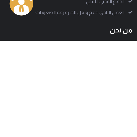
الدفاع المدني اللبناني
العمل البلدي: دعم ونقل للخبرة رغم الصعوبات
من نحن
إلى جانب أكثر من 1000 سلطة بلدية تقف جمعية العمل البلدي
لتدعم على مختلف الصعد، وتساعد في تقديم تجربة بلدية ناجحة.
وتسعى الجمعية للوصول إلى كل معني بالشأن البلدي لتبين
بوضوح كيف تصمد هذه الإدارات المحلية رغم كل الصعوبات.
العنوان
هاتف
بيروت - حارة حريك
01277803 - 01275952
البريد
info@amal-baladi.org