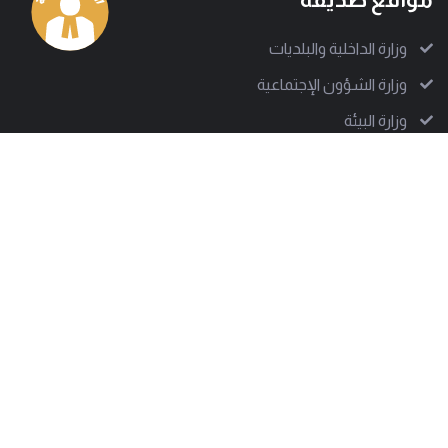
وزارة الداخلية والبلديات
وزارة الشؤون الإجتماعية
وزارة البيئة
قوى الأمن الداخلي
الجيش اللبناني
الدفاع المدني اللبناني
العمل البلدي: دعم ونقل للخبرة رغم الصعوبات
من نحن
إلى جانب أكثر من 1000 سلطة بلدية تقف جمعية العمل البلدي
لتدعم على مختلف الصعد، وتساعد في تقديم تجربة بلدية ناجحة.
وتسعى الجمعية للوصول إلى كل معني بالشأن البلدي لتبين