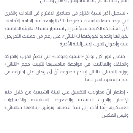
أمس بالتزكية على قاعدة التوافق الأهلي والحزبي.
- تسجيل أكبر نسبة اقتراع في صناديق الاقتراع في البلدات والقرى
التي توجد فيها منافسة، خصوصاً تلك الواقعة عند الحافة الأمامية،
لأنّ المشاركة الكثيفة ستؤشر إلى استمرار تمسك «البيئة الحاضنة»
بخياراتها وتجديد تفويضها لـ»الثنائي»، على رغم من حملات التحريض
عليه وأهوال الحرب الإسرائيلية الأخيرة.
- ضمان فوز كل لوائح «التنمية والوفاء» التي تضمّ الحزب والحركة
والحلفاء والعائلات، في مواجهة منافسيها لتثبيت حجم «الثنائي»
ووزنه التمثيلي، بالتالي لإبلاغ خصومه أنّ أي رهان على اختراقه في
عقر داره هو خاسر حتماً.
- إظهار أنّ محاولات التضييق على البيئة الشيعية من خلال منع
الإعمار والحرب النفسية والضغوط السياسية والاعتداءات
العسكرية، إنّما أدّت إلى شدّ عصبها وتوثيق ارتباطها بـ«الثنائي»
وليس العكس.