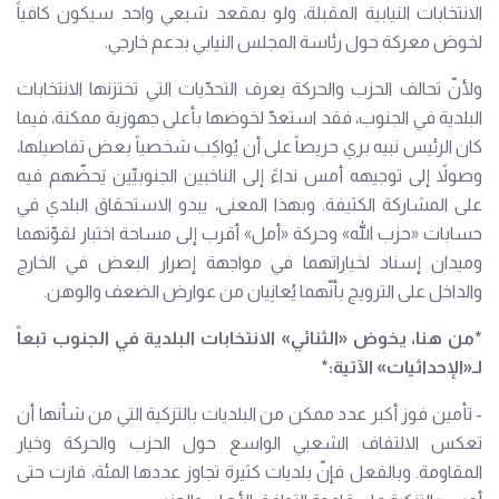
الانتخابات النيابية المقبلة، ولو بمقعد شيعي واحد سيكون كافياً
لخوض معركة حول رئاسة المجلس النيابي بدعم خارجي.
ولأنّ تحالف الحزب والحركة يعرف التحدّيات التي تختزنها الانتخابات
البلدية في الجنوب، فقد استعدّ لخوضها بأعلى جهوزية ممكنة، فيما
كان الرئيس نبيه بري حريصاً على أن يُواكِب شخصياً بعض تفاصيلها،
وصولاً إلى توجيهه أمس نداءً إلى الناخبين الجنوبيِّين يَحضّهم فيه
على المشاركة الكثيفة. وبهذا المعنى، يبدو الاستحقاق البلدي في
حسابات «حزب الله» وحركة «أمل» أقرب إلى مساحة اختبار لقوّتهما
وميدان إسناد لخياراتهما في مواجهة إصرار البعض في الخارج
والداخل على الترويج بأنّهما يُعانِيان من عوارض الضعف والوهن.
*من هنا، يخوض «الثنائي» الانتخابات البلدية في الجنوب تبعاً
لـ«الإحداثيات» الآتية:*
- تأمين فوز أكبر عدد ممكن من البلديات بالتزكية التي من شأنها أن
تعكس الالتفاف الشعبي الواسع حول الحزب والحركة وخيار
المقاومة. وبالفعل فإنّ بلديات كثيرة تجاوز عددها المئة، فازت حتى