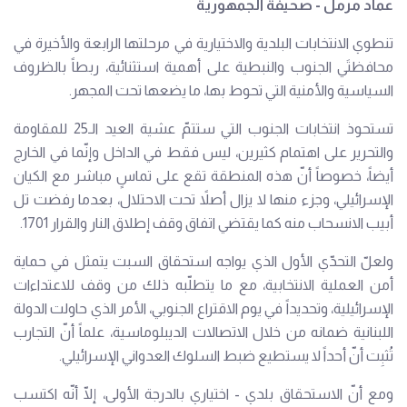
عماد مرمل - صحيفة الجمهورية
تنطوي الانتخابات البلدية والاختيارية في مرحلتها الرابعة والأخيرة في
محافظتَي الجنوب والنبطية على أهمية استثنائية، ربطاً بالظروف
السياسية والأمنية التي تحوط بها، ما يضعها تحت المجهر.
تستحوذ انتخابات الجنوب التي ستتمّ عشية العيد الـ25 للمقاومة
والتحرير على اهتمام كثيرين، ليس فقط في الداخل وإنّما في الخارج
أيضاً، خصوصاً أنّ هذه المنطقة تقع على تماسٍ مباشر مع الكيان
الإسرائيلي، وجزء منها لا يزال أصلاً تحت الاحتلال، بعدما رفضت تل
أبيب الانسحاب منه كما يقتضي اتفاق وقف إطلاق النار والقرار 1701.
ولعلّ التحدّي الأول الذي يواجه استحقاق السبت يتمثل في حماية
أمن العملية الانتخابية، مع ما يتطلّبه ذلك من وقف للاعتداءات
الإسرائيلية، وتحديداً في يوم الاقتراع الجنوبي، الأمر الذي حاولت الدولة
اللبنانية ضمانه من خلال الاتصالات الديبلوماسية، علماً أنّ التجارب
تُثبِت أنّ أحداً لا يستطيع ضبط السلوك العدواني الإسرائيلي.
ومع أنّ الاستحقاق بلدي - اختياري بالدرجة الأولى، إلّا أنّه اكتسب