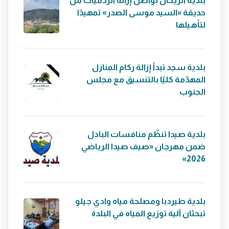
بلدية الريحان تواصل إزالة الردميات من
حديقة «السيد موسى الصدر» تمهيدًا
لتأهيلها
بلدية سجد تبدأ إزالة ركام المنازل
المهدّمة كليًا بالتنسيق مع مجلس
الجنوب
بلدية صيدا تنظّم منافسات البادل
ضمن مهرجان «صيف صيدا الرياضي
2026»
بلدية طيردبا ومصلحة مياه وادي جيلو
تبحثان آلية توزيع المياه في البلدة