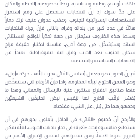
دلالات أوسع، وطنية وسياسية، ربطاً بخصوصية اللحظة والمكان
على حدٍّ سواء، إذ إنّ الانتخابات ستحصل على وقع استمرار
الاستهدافات الإسرائيلية للجنوب، وعقب عدوان عنيف ترك دماراً
هائلاً في عدد كبير من بلداته وقراه، بالتالي فإنّ إجراء الانتخابات
وسط هذه الظروف سيُمثل من جهة تحدّياً للواقع الاستثنائي
السائد وسيُشكّل، من جهة أخرى، مناسبة لاختبار حقيقة مزاج
سكان الجنوب بعد الحرب وفق آلية ديموقراطية، بعيداً من
الاجتهادات السياسية والشخصية.
ثم إنّ الجنوب هو معقل أساسي للثنائي «حزب الله» - حركة «أمل»،
وهو العمق الحيَوي لبيئة المقاومة، ولذا فإنّ الأرقام التي ستتمخّض
عنها صناديق الاقتراع ستكون غنية بالرسائل والمعاني، وهذا ما
يُفسّر ترقّب الخارج لها ليَقيس نبض الحليفَين الشيعيَّين
وجمهورهما حتى يُبنى على الشيء مقتضاه.
والأرجح أنّ خصوم «الثنائي» في الداخل يأملون بدورهم في أن
يستطيع منافسوه إيجاد «ثغرة» في جدار بلديات الجنوب، لعلّه يمكن
المرور عبرها لاحقاً، وفق تقديراتهم، لتحقيق الإختراق الأهم في