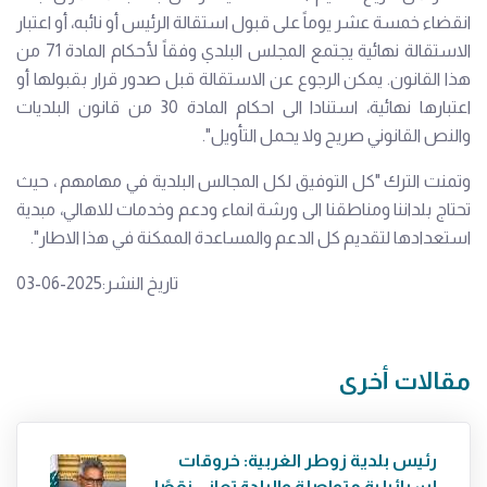
انقضاء خمسة عشر يوماً على قبول استقالة الرئيس أو نائبه، أو اعتبار
الاستقالة نهائية يجتمع المجلس البلدي وفقاً لأحكام المادة 71 من
هذا القانون. يمكن الرجوع عن الاستقالة قبل صدور قرار بقبولها أو
اعتبارها نهائية، استنادا الى احكام المادة 30 من قانون البلديات
والنص القانوني صريح ولا يحمل التأويل".
وتمنت الترك "كل التوفيق لكل المجالس البلدية في مهامهم ، حيث
تحتاج بلداننا ومناطقنا الى ورشة انماء ودعم وخدمات للاهالي، مبدية
استعدادها لتقديم كل الدعم والمساعدة الممكنة في هذا الاطار".
تاريخ النشر:2025-06-03
مقالات أخرى
رئيس بلدية زوطر الغربية: خروقات
إسرائيلية متواصلة والبلدة تعاني نقصًا