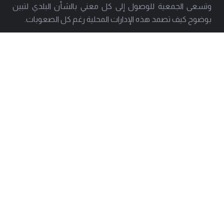
وتسعى الجمعية للوصول إلى كل معني بالشأن البلدي لتبين
بوضوح كيف تصمد هذه الإدارات المحلية رغم كل الصعوبات.
العنوان
هاتف
بيروت - حارة حريك
01277803 - 01275952
البريد
info@amal-baladi.org
استشارة قانونية