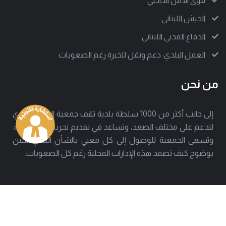
قوى الأمن الداخلي
الجيش اللبناني
الدفاع المدني اللبناني
العمل البلدي: دعم ونقل للخبرة رغم الصعوبات
من نحن
إلى جانب أكثر من 1000 سلطة بلدية تقف جمعية العمل البلدي
لتدعم على مختلف الصعد، وتساعد في تقديم تجربة بلدية ناجحة.
وتسعى الجمعية للوصول إلى كل معني بالشأن البلدي لتبين
بوضوح كيف تصمد هذه الإدارات المحلية رغم كل الصعوبات.
العنوان
هاتف
بيروت - حارة حريك
01277803 - 01275952