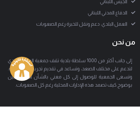
الجيش اللبناني
الدفاع المدني اللبناني
العمل البلدي: دعم ونقل للخبرة رغم الصعوبات
من نحن
إلى جانب أكثر من 1000 سلطة بلدية تقف جمعية العمل البلدي
لتدعم على مختلف الصعد، وتساعد في تقديم تجربة بلدية ناجحة.
وتسعى الجمعية للوصول إلى كل معني بالشأن البلدي لتبين
بوضوح كيف تصمد هذه الإدارات المحلية رغم كل الصعوبات.
العنوان
هاتف
بيروت - حارة حريك
01277803 - 01275952