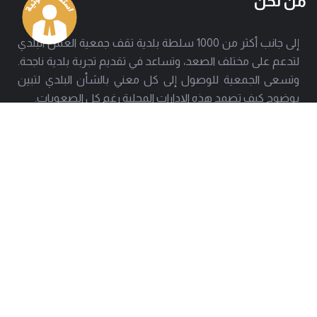
من نحن
إلى جانب أكثر من 1000 سلطة بلدية تقف جمعية العمل البلدي
لتدعم على مختلف الصعد، وتساعد في تقديم تجربة بلدية ناجحة.
وتسعى الجمعية للوصول إلى كل معني بالشأن البلدي لتبين
بوضوح كيف تصمد هذه الإدارات المحلية رغم كل الصعوبات.
العنوان
هاتف
بيروت - حارة حريك
01277803 - 01275952
البريد
info@amal-baladi.org