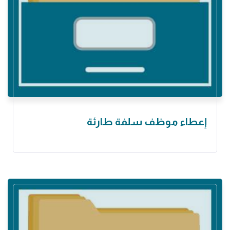
إعطاء موظف سلفة ‏طارئة