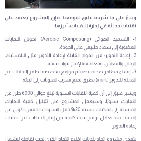
وبناءً على ما شرحه عليق لموقعنا، فإن المشروع يعتمد على
تقنيات حديثة في إدارة النفايات، أبرزها:
1- التسميد الهوائي (Aerobic Composting): تحويل النفايات
العضوية إلى سماد طبيعي عالي الجودة.
2- إعادة التدوير: فرز المواد القابلة لإعادة التدوير مثل البلاستيك،
الزجاج، والمعادن، ومعالجتها لإنتاج مواد جديدة.
3- إنشاء مطامر صحية: تصميم مواقع مخصصة لطمر النفايات غير
القابلة للتدوير (inert) بطرق تمنع تسرب الملوثات إلى البيئة.
ويشير عليق إلى أن كمية النفايات السنوية تبلغ حوالي 6000 طن من
النفايات سنويًا، وسيعمل المشروع على تقليل كمية النفايات
المرسلة إلى المكبات بنسبة 20% خلال السنوات الخمس الأولى من
التنفيذ، مما يعادل توفير سنة كاملة من إنتاج النفايات عبر عمليات
إعادة التدوير.
يتعدى مشروع اتحاد بلديات إقليم التفاح القرى تحت نقاطه ليشمل