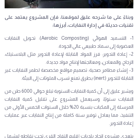
وبناءً على ما شرحه عليق لموقعنا، فإن المشروع يعتمد على
تقنيات حديثة في إدارة النفايات، أبرزها:
1- التسميد الهوائي (Aerobic Composting): تحويل النفايات
العضوية إلى سماد طبيعي عالي الجودة.
2- إعادة التدوير: فرز المواد القابلة لإعادة التدوير مثل البلاستيك،
الزجاج، والمعادن، ومعالجتها لإنتاج مواد جديدة.
3- إنشاء مطامر صحية: تصميم مواقع مخصصة لطمر النفايات غير
القابلة للتدوير (inert) بطرق تمنع تسرب الملوثات إلى البيئة.
ويشير عليق إلى أن كمية النفايات السنوية تبلغ حوالي 6000 طن من
النفايات سنويًا، وسيعمل المشروع على تقليل كمية النفايات
المرسلة إلى المكبات بنسبة 20% خلال السنوات الخمس الأولى من
التنفيذ، مما يعادل توفير سنة كاملة من إنتاج النفايات عبر عمليات
إعادة التدوير.
يتعدى مشروع اتحاد بلديات إقليم التفاح القرى تحت نقاطه ليشمل