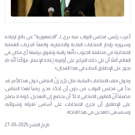
أعرب رئيس مجلس النواب نبيه بري لـ "الجمهورية" عن بالغ ارتياحه
وسروره بإنجاز الانتخابات البلدية والاختيارية، واصفاً مُجرَيات العملية
الانتخابية في منطقة الجنوب بأنّها راقية وتفوق برقيها أي مكان في
العالم، آملاً أن يَلي ذلك التركيز على أولوية إعادة الإعمار، مؤكّداً أنّه «لا
يجوز على الإطلاق البطء في هذا المجال».
وحول ملف الانتخابات النيابية، قال برّي إنّ النقاش حول هذا الأمر قد
بدأ في مجلس النواب، من دون أن يُحدّد مدى زمنياً لهذا النقاش،
مضيفاً أنّ القانون الانتخابي لا بُدّ أن يخضع إلى التعديل، كونه لا يصلح
على الإطلاق أن تجري الانتخابات على أساس ثغراته وشوائبه،
وسنسعى جاهدين في هذا الاتجاه.
تاريخ النشر:2025-05-27