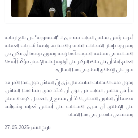
أعرب رئيس مجلس النواب نبيه بري لـ "الجمهورية" عن بالغ ارتياحه
وسروره بإنجاز الانتخابات البلدية والاختيارية، واصفاً مُجرَيات العملية
الانتخابية في منطقة الجنوب بأنّها راقية وتفوق برقيها أي مكان في
العالم، آملاً أن يَلي ذلك التركيز على أولوية إعادة الإعمار، مؤكّداً أنّه «لا
يجوز على الإطلاق البطء في هذا المجال».
وحول ملف الانتخابات النيابية، قال برّي إنّ النقاش حول هذا الأمر قد
بدأ في مجلس النواب، من دون أن يُحدّد مدى زمنياً لهذا النقاش،
مضيفاً أنّ القانون الانتخابي لا بُدّ أن يخضع إلى التعديل، كونه لا يصلح
على الإطلاق أن تجري الانتخابات على أساس ثغراته وشوائبه،
وسنسعى جاهدين في هذا الاتجاه.
تاريخ النشر:2025-05-27