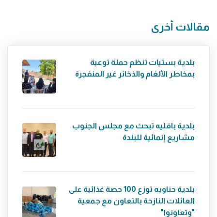
مقالات أخرى
بلدية بستيات تنظم حملة توعية
بمخاطر الألغام والذخائر غير المنفجرة
بلدية بافليه تبحث مع مجلس الجنوب
مشاريع إنمائية للبلدة
بلدية حناويه توزع 100 حصة غذائية على
العائلات النازحة بالتعاون مع جمعية
"وتعاونوا"