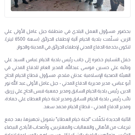
بحضور مسؤول العمل البلدي في منطقة جبل عامل الأولى علي
الزين، تسلّمت بلدية الخيام آلية لإطفاء الحرائق (سعة 6500 ليتر)،
لتكون بخدمة الدفاع المدني لإطفاء الحرائق في المدينة والجوار.
حفل التسليم حضره إلى جانب رئيس بلدية الخيام عباس السيد علي
ونائبه علي حسين موسى عبدالله، المدير العام للدفاع المدني في
الهيئة الصحية الإسلامية عدنان مقدم، مسؤول قطاع الخيام الحاج
أبو عباس، مدير مديرية الدفاع المدني - جبل عامل الأولى عبد الله نور
الدين، رئيس بلدية الخيام السابق ومدير جمعية قبس الحاج علي زريق،
نائب رئيس بلدية الخيام السابق ومدير لجنة خيام العطاء علي حمادة،
ومدير الدفاع المدني - قطاع الخيام محمد سعد.
الآلية الجديدة تكفّلت "لجنة خيام العطاء" بتمويل تجهيزها، بعد جمع
تبرعات من الأهالي والفعاليات والمغتربين، وأصحاب الأيادي البيضاء
الخيّرين. وتوجّهت البلدية بالشكر لكل من يساهم بالمساعدة لإعادة