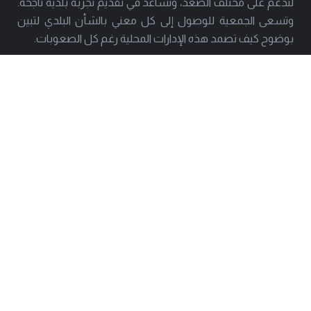
لتدعم على مختلف الصعد، وتساعد في تقديم تجربة بلدية ناجحة.
وتسعى الجمعية للوصول إلى كل معني بالشأن البلدي لتبين
بوضوح كيف تصمد هذه الإدارات المحلية رغم كل الصعوبات.
العنوان
هاتف
بيروت - حارة حريك
01277803 - 01275952
البريد
info@amal-baladi.org
استشارة قانونية