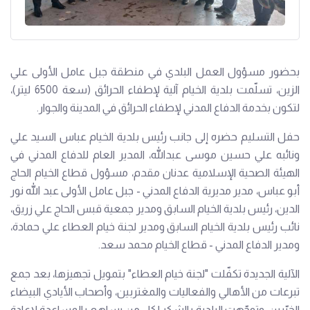
بحضور مسؤول العمل البلدي في منطقة جبل عامل الأولى علي
الزين، تسلّمت بلدية الخيام آلية لإطفاء الحرائق (سعة 6500 ليتر)،
لتكون بخدمة الدفاع المدني لإطفاء الحرائق في المدينة والجوار.
حفل التسليم حضره إلى جانب رئيس بلدية الخيام عباس السيد علي
ونائبه علي حسين موسى عبدالله، المدير العام للدفاع المدني في
الهيئة الصحية الإسلامية عدنان مقدم، مسؤول قطاع الخيام الحاج
أبو عباس، مدير مديرية الدفاع المدني - جبل عامل الأولى عبد الله نور
الدين، رئيس بلدية الخيام السابق ومدير جمعية قبس الحاج علي زريق،
نائب رئيس بلدية الخيام السابق ومدير لجنة خيام العطاء علي حمادة،
ومدير الدفاع المدني - قطاع الخيام محمد سعد.
الآلية الجديدة تكفّلت "لجنة خيام العطاء" بتمويل تجهيزها، بعد جمع
تبرعات من الأهالي والفعاليات والمغتربين، وأصحاب الأيادي البيضاء
الخيّرين. وتوجّهت البلدية بالشكر لكل من يساهم بالمساعدة لإعادة