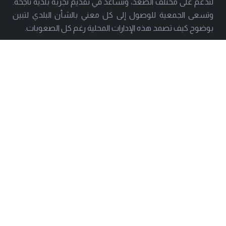
لتدعم على مختلف الصعد، وتساعد في تقديم تجربة بلدية ناجحة.
وتسعى الجمعية للوصول إلى كل معني بالشأن البلدي لتبين
بوضوح كيف تصمد هذه الإدارات المحلية رغم كل الصعوبات.
العنوان
هاتف
بيروت - حارة حريك
01277803 - 01275952
البريد
info@amal-baladi.org
استشارة قانونية