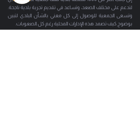
لتدعم على مختلف الصعد، وتساعد في تقديم تجربة بلدية ناجحة.
وتسعى الجمعية للوصول إلى كل معني بالشأن البلدي لتبين
بوضوح كيف تصمد هذه الإدارات المحلية رغم كل الصعوبات.
العنوان
هاتف
بيروت - حارة حريك
01277803 - 01275952
البريد
info@amal-baladi.org
استشارة قانونية