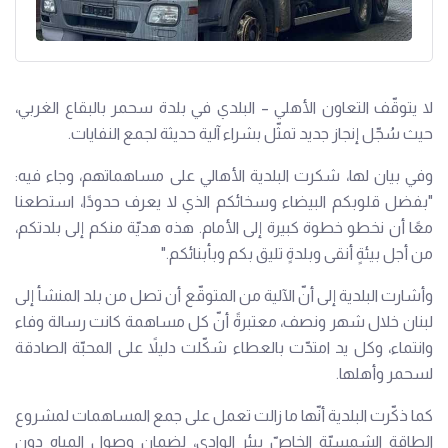
لا يتوقّف التعاون الأهلي – البلدي في بلدة سحمر بالبقاع الغربي،
حيث سُجّل إنجاز جديد تمثّل بشراء آلية حديثة لجمع النفايات.
وفي بيان لها، شكرت البلدية الأهالي على مساهماتهم، وجاء فيه:
"بفضل قلوبكم البيضاء وسخائكم الذي لا يعرف حدودًا، استطعنا
معًا أن نخطو خطوة كبيرة إلى الأمام. هذه هديّة منكم إلى بلدتكم،
من أجل بيئةٍ أنقى وبلدةٍ تليق بكم وبأبنائكم."
وأشارت البلدية إلى أنّ الآلية من المتوقّع أن تصل من بلد المنشأ إلى
لبنان خلال شهر ونصف، معتبرةً أنّ كل مساهمة كانت رسالة وفاء
وانتماء، وكل يد امتدّت بالعطاء شكّلت دليلاً على المحبّة الصادقة
لسحمر وأهلها.
كما ذكّرت البلدية أنّها ما زالت تعمل على جمع المساهمات لمشروع
الطاقة الشمسيّة الخاصّ ببئر الوادي، لضمان وصول المياه دون