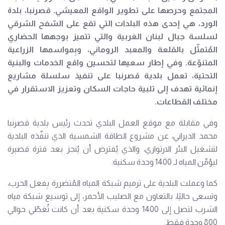
المجتمع وحرصها على تطوير الواقع المعيشي. قصرنبا، بلدة
الورد، هي إحدى هذه البلدات التي تقع على السّفح الشرقي
لسلسة جبال لبنان الغربية والتي تتميز بوجهها الحضاري
المُتمثّل بالقلعة والمعبد الروماني، وبِمواسمها الزراعية
المتنوّعة. وفي إطار سعيها لتحسين واقع الخدمات والبنية
التحتية، تعمل بلدية قصرنبا على تنفيذ سلسلة مشاريع
إنمائية تهدف إلى تلبية حاجات السكان وتعزيز الاستقرار في
مختلف القطاعات.
وفي مقابلة مع موقع العمل البلدي تحدث رئيس بلدية قصرنبا
محمد الديراني، عن مشروع الطاقة الشمسية الذي تنفّذه البلدية
لتشغيل البئر الارتوازي، والذي يُفترض أن يُنجز بعد فترة قصيرة
ليؤمّن المياه لـ 1400 وحدة سكنية.
كما وعملت البلدية على ترميم شبكة المياه المُتضررة بِفعل الحرب،
وتسعى حاليًا، بالتعاون مع الصليب الأحمر، إلى توسيع شبكة مياه
الشرب لتصل إلى 1400 وحدة سكنية بعد أن كانت تُغطّي حوالي
800 وحدة فقط.