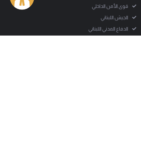
قوى الأمن الداخلي
الجيش اللبناني
الدفاع المدني اللبناني
العمل البلدي: دعم ونقل للخبرة رغم الصعوبات
من نحن
إلى جانب أكثر من 1000 سلطة بلدية تقف جمعية العمل البلدي
لتدعم على مختلف الصعد، وتساعد في تقديم تجربة بلدية ناجحة.
وتسعى الجمعية للوصول إلى كل معني بالشأن البلدي لتبين
بوضوح كيف تصمد هذه الإدارات المحلية رغم كل الصعوبات.
العنوان
هاتف
بيروت - حارة حريك
01277803 - 01275952