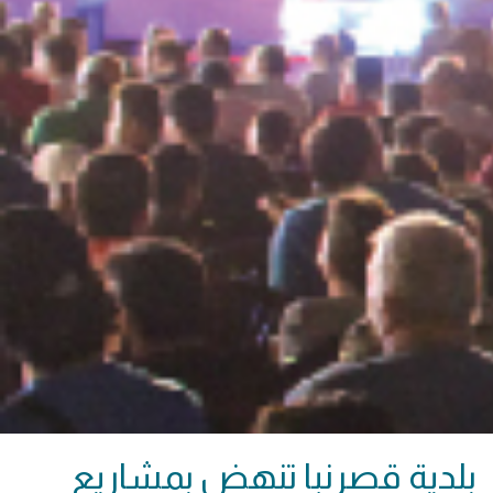
بلدية قصرنبا تنهض بمشاريع