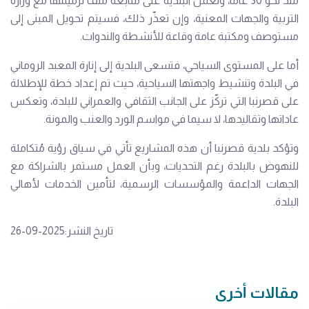
منذ نحو 30 عامًا، وتعمل البلدية على متابعة ملف ترميمها مع وزارة
التربية والجهات المعنية، وإن تعذّر ذلك، فسيتم تحويل المبنى إلى
مستوصف ومكتبة عامة وقاعة للأنشطة والندوات.
أما على المستوى السياحي، فتسعى البلدية إلى إنارة المعبد الروماني
في البلدة وتنشيط واجهتها السياحية، حيث تم إعداد خطة للإطلالة
على قصرنبا التي تركّز على الجانب الثقافي والعمراني للبلدة، وتعكس
عاداتها وتقاليدها، لا سيما في مواسم الورد والعنب والمونة.
وتؤكد بلدية قصرنبا أن هذه المشاريع تأتي في سياق رؤية مُتكاملة
للنهوض بالبلدة رغم التحديات، وبأن العمل مستمر بالشراكة مع
الجهات الداعمة والمؤسسات الرسمية، لتأمين الخدمات لأهالي
البلدة.
تاريخ النشر:2025-09-26
مقالات أخرى