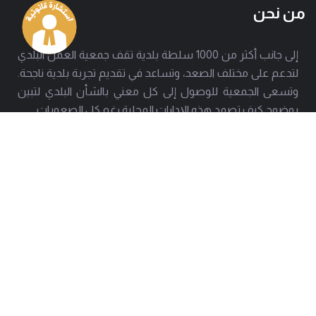
من نحن
إلى جانب أكثر من 1000 سلطة بلدية تقف جمعية العمل البلدي
لتدعم على مختلف الصعد، وتساعد في تقديم تجربة بلدية ناجحة.
وتسعى الجمعية للوصول إلى كل معني بالشأن البلدي لتبين
بوضوح كيف تصمد هذه الإدارات المحلية رغم كل الصعوبات.
العنوان
هاتف
بيروت - حارة حريك
01277803 - 01275952
البريد
info@amal-baladi.org