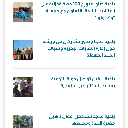
بلدية حناويه توزع 100 حصة غذائية على
العائلات النازحة بالتعاون مع جمعية
"وتعاونوا"
بلديتا صيدا وصور تشاركان في ورشة
حول إدارة النفايات البحرية وشباك
الصيد المهملة
بلدية زبقين تواصل حملة التوعية
بمخاطر الذخائر غير المنفجرة
بلدية سجد تستكمل أعمال تأهيل
مقبرة البلدة ومحيطها