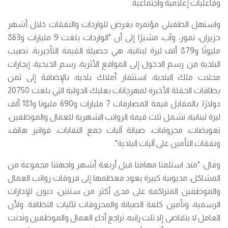
وفاعليات إعلامية واجتماعية.
واستهل الطفيلي مؤتمره بعرض للواردات والنفقات خلال أشهر
حزيران، تموز، وآب، مشيرًا إلى أن "الواردات بلغت 9 مليارات و863
مليونًا و879 ألف ليرة لبنانية، هي حصيلة القيمة التأجيرية، نصيب
البلدية من رسم الدخول إلى المواقع الأثرية، رسم الذبحية، إيجارات
محلات ملك البلدية، استثمار أملاك بلدية، بالإضافة إلى ثمن
بطاقات الحفلة الأخيرة لمهرجانات بعلبك الدولية التي بلغت 20750
دولارًا. بالمقابل قيمة المصارفات 7 مليارات و690 مليونا و181 ألف
ليرة لبنانية، تشمل ثلث قيمة الرواتب الشهرية للعمال والموظفين،
تعويضات، محروقات، صيانة آليات جمع النفايات، فواتير هاتف،
ونفقات التأمين على آليات البلدية".
وقال: "منذ استلمنا مهامنا قبل أربعة أشهر واجهتنا مجموعة من
المشاكل، مديونية كبيرة يعود معظمها إلى فروقات رواتب العمال
والموظفين المتراكمة على مدى أكثر من سنتين، ديون للإدارات
الرسمية، وتأمين كلفة الصيانة والمحروقات لآليات النظافة. ولأن
العامل لا يتقاضى إلا ثلث راتبه، تراجع أداء العمال والموظفين وتدنت