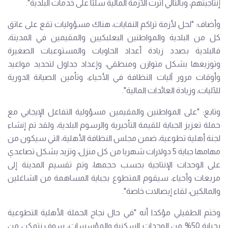
إنتاجيتهم، وبالتالي أثرت الأزمة المالية سلبًا على خدمات البلدية".
وأضاف: "لحل لأزمة تراكم النفايات، هناك مسؤوليات تقع على عاتق
كل من البلدية والمواطنين البعلبكيين والمقيمين في المدينة،
فالبلدية بصدد زيادة أعداد الحاويات والمستوعبات الصغيرة
وتوزيعها بشكل متوازن ومنطقي، وإعداد جداول لتحديد مواعيد
وأوقات مرور آليات النظافة في الأحياء، وتأمين الصيانة الدورية
للآليات، وزيادة العائدات المالية".
وتابع: "على المواطنين والمقيمين مسؤولية التفاعل الإيجابي مع
حملة تعزيز الجباية للقيمة التأجيرية والرسوم البلدية، ولقد تم إنشاء
لجنة أهلية تطوعية، ضمن مجلس النظافة الأهلية، التي سيكون من
مهامها جباية 5 دولارات شهريا من كل منزل، وتزيد بشكل تصاعدي
على الوحدات الإنتاجية بحسب حجمها، وتم تقسيم المدينة إلى
مربعات وأحياء، سيقوم المتطوع بجباية المساهمة من الشاغلين
والمالكين، لقاء إيصالات خاصة".
وختم الطفيلي مؤكدا أنه "في حال نجاح الحملة الأهلية التطوعية
بجباية 50% من الوحدات السكنية والمؤسسات، سوف نتمكن من