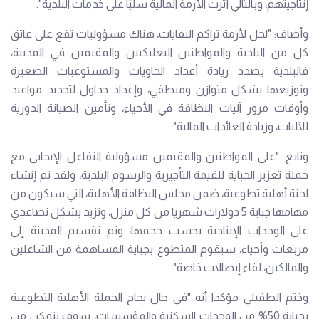
إنتاجيتهم، وبالتالي أثرت الأزمة المالية سلبًا على خدمات البلدية".
وأضاف: "لحل لأزمة تراكم النفايات، هناك مسؤوليات تقع على عاتق
كل من البلدية والمواطنين البعلبكيين والمقيمين في المدينة،
فالبلدية بصدد زيادة أعداد الحاويات والمستوعبات الصغيرة
وتوزيعها بشكل متوازن ومنطقي، وإعداد جداول لتحديد مواعيد
وأوقات مرور آليات النظافة في الأحياء، وتأمين الصيانة الدورية
للآليات، وزيادة العائدات المالية".
وتابع: "على المواطنين والمقيمين مسؤولية التفاعل الإيجابي مع
حملة تعزيز الجباية للقيمة التأجيرية والرسوم البلدية، ولقد تم إنشاء
لجنة أهلية تطوعية، ضمن مجلس النظافة الأهلية، التي سيكون من
مهامها جباية 5 دولارات شهريا من كل منزل، وتزيد بشكل تصاعدي
على الوحدات الإنتاجية بحسب حجمها، وتم تقسيم المدينة إلى
مربعات وأحياء، سيقوم المتطوع بجباية المساهمة من الشاغلين
والمالكين، لقاء إيصالات خاصة".
وختم الطفيلي مؤكدا أنه "في حال نجاح الحملة الأهلية التطوعية
بجباية 50% من الوحدات السكنية والمؤسسات، سوف نتمكن من