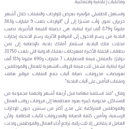
وفاعليات إعلامية واجتماعية.
واستهل الطفيلي مؤتمره بعرض للواردات والنفقات خلال أشهر
حزيران، تموز، وآب، مشيرًا إلى أن "الواردات بلغت 9 مليارات و863
مليونًا و879 ألف ليرة لبنانية، هي حصيلة القيمة التأجيرية، نصيب
البلدية من رسم الدخول إلى المواقع الأثرية، رسم الذبحية، إيجارات
محلات ملك البلدية، استثمار أملاك بلدية، بالإضافة إلى ثمن
بطاقات الحفلة الأخيرة لمهرجانات بعلبك الدولية التي بلغت 20750
دولارًا. بالمقابل قيمة المصارفات 7 مليارات و690 مليونا و181 ألف
ليرة لبنانية، تشمل ثلث قيمة الرواتب الشهرية للعمال والموظفين،
تعويضات، محروقات، صيانة آليات جمع النفايات، فواتير هاتف،
ونفقات التأمين على آليات البلدية".
وقال: "منذ استلمنا مهامنا قبل أربعة أشهر واجهتنا مجموعة من
المشاكل، مديونية كبيرة يعود معظمها إلى فروقات رواتب العمال
والموظفين المتراكمة على مدى أكثر من سنتين، ديون للإدارات
الرسمية، وتأمين كلفة الصيانة والمحروقات لآليات النظافة. ولأن
العامل لا يتقاضى إلا ثلث راتبه، تراجع أداء العمال والموظفين وتدنت