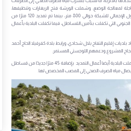
ادها بالأتربة، ما تسبب بتسرب مياه الصرف الصحي إلى الطرقات
جلة لمعالجة الوضع، وشملت الورشة فتح الريغارات وتنظيفها،
واستبدال المقاطع المتضررة من الشبكة، حيث بلغ الطول الإجمالي للشبكة حوالي 800 متر، بينما تم تمديد 120 مترًا من
نوبي التي تكفلت بتأمين القساطل، فيما تكفلت البلدية بأعمال
 بلديات إقليم التفاح بلال شحادي، ورابط بلدة كفرفيلا الحاج أحمد
جاح المشروع ودعمهم اللوجستي المستمر.
ولم تقتصر الأشغال على هذه السياق فحسب، فقد استكملت البلدية أيضا أعمال التمديد بإضافة 45 مترًا جديدًا من قساطل
إيصال مياه الصرف الصحي إلى المصب المخصص لها.